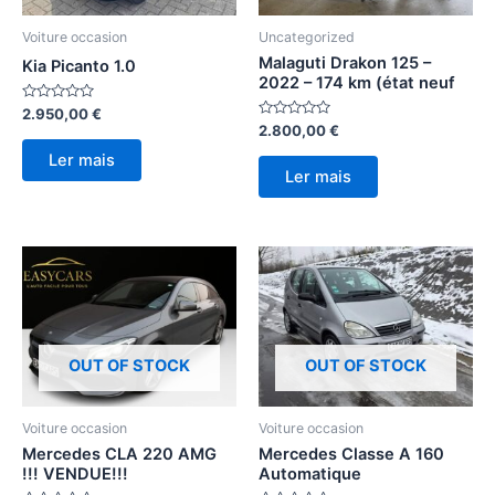
Voiture occasion
Uncategorized
Malaguti Drakon 125 –
Kia Picanto 1.0
2022 – 174 km (état neuf
Avaliação
2.950,00
€
0
Avaliação
2.800,00
€
de
0
5
de
Ler mais
5
Ler mais
OUT OF STOCK
OUT OF STOCK
Voiture occasion
Voiture occasion
Mercedes CLA 220 AMG
Mercedes Classe A 160
!!! VENDUE!!!
Automatique