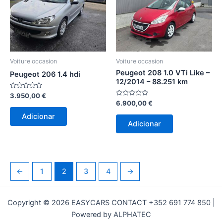
Voiture occasion
Voiture occasion
Peugeot 208 1.0 VTi Like –
Peugeot 206 1.4 hdi
12/2014 – 88.251 km
Avaliação
3.950,00
€
0
Avaliação
6.900,00
€
de
0
5
de
Adicionar
5
Adicionar
←
1
2
3
4
→
Copyright © 2026 EASYCARS CONTACT +352 691 774 850 |
Powered by ALPHATEC