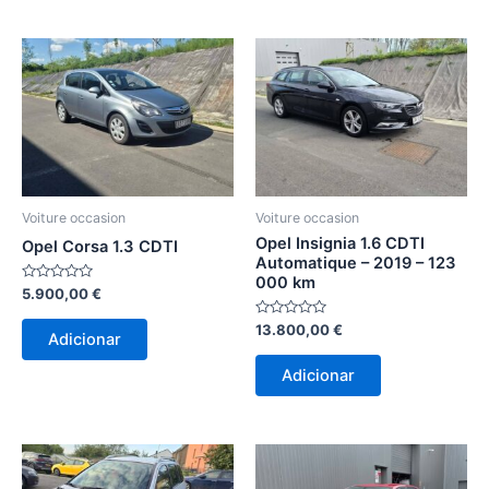
Voiture occasion
Voiture occasion
Opel Insignia 1.6 CDTI
Opel Corsa 1.3 CDTI
Automatique – 2019 – 123
000 km
Avaliação
5.900,00
€
0
de
Avaliação
13.800,00
€
5
Adicionar
0
de
5
Adicionar