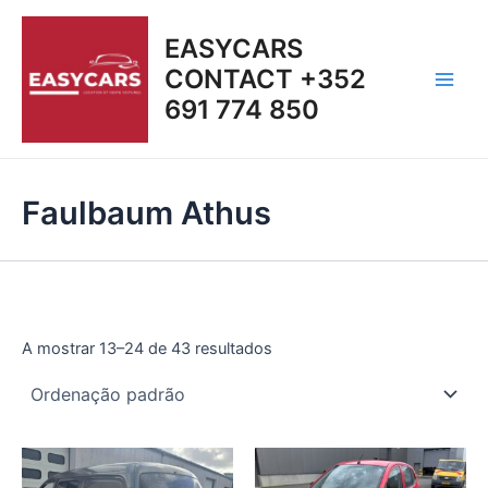
Skip
Main
to
EASYCARS
Men
content
CONTACT +352
691 774 850
Faulbaum Athus
A mostrar 13–24 de 43 resultados