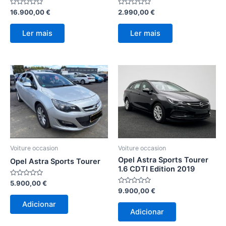
Avaliação
Avaliação
16.900,00
€
2.990,00
€
0
0
de
de
5
5
Ler mais
Ler mais
Voiture occasion
Voiture occasion
Opel Astra Sports Tourer
Opel Astra Sports Tourer
1.6 CDTI Edition 2019
Avaliação
5.900,00
€
0
Avaliação
9.900,00
€
de
0
5
de
Adicionar
5
Adicionar