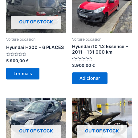
OUT OF STOCK
Voiture occasion
Voiture occasion
Hyundai i10 1.2 Essence –
Hyundai H200 – 6 PLACES
2011 – 131 000 km
Avaliação
5.900,00
€
0
Avaliação
3.900,00
€
de
0
5
de
Ler mais
5
Adicionar
OUT OF STOCK
OUT OF STOCK