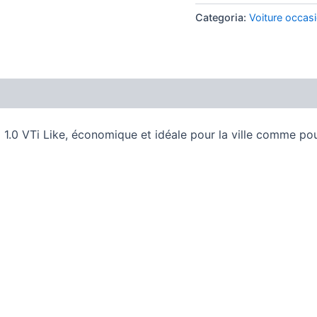
88.251
Categoria:
Voiture occas
km
 VTi Like, économique et idéale pour la ville comme pour 