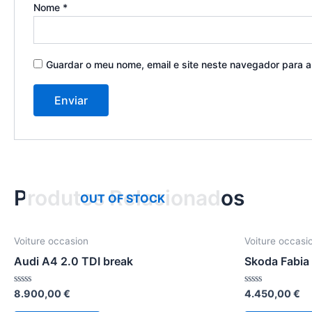
Nome
*
Guardar o meu nome, email e site neste navegador para 
Produtos Relacionados
OUT OF STOCK
Voiture occasion
Voiture occasi
Audi A4 2.0 TDI break
Skoda Fabia 
Avaliação
Avaliação
8.900,00
€
4.450,00
€
0
0
de
de