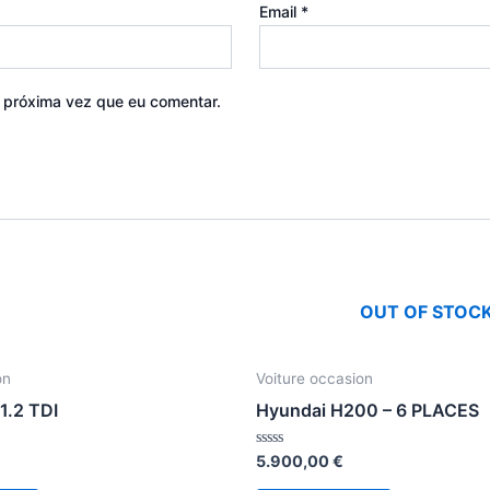
Email
*
a próxima vez que eu comentar.
OUT OF STOC
on
Voiture occasion
1.2 TDI
Hyundai H200 – 6 PLACES
Avaliação
5.900,00
€
0
de