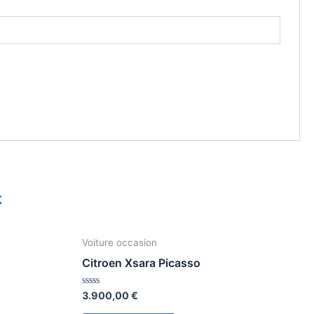
K
Voiture occasion
Citroen Xsara Picasso
Avaliação
3.900,00
€
0
de