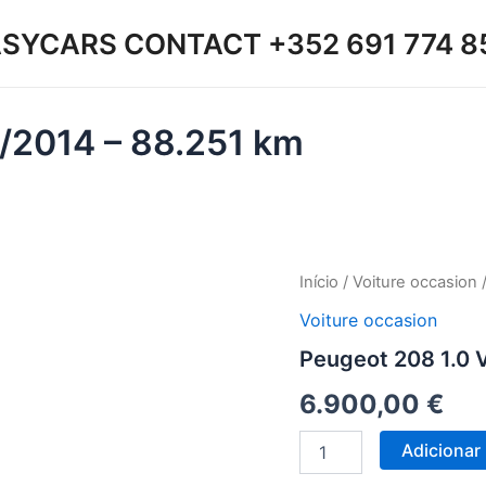
SYCARS CONTACT +352 691 774 8
2/2014 – 88.251 km
Quantidade
Início
/
Voiture occasion
/
de
Voiture occasion
Peugeot
208
Peugeot 208 1.0 V
1.0
VTi
6.900,00
€
Like
–
Adicionar
12/2014
–