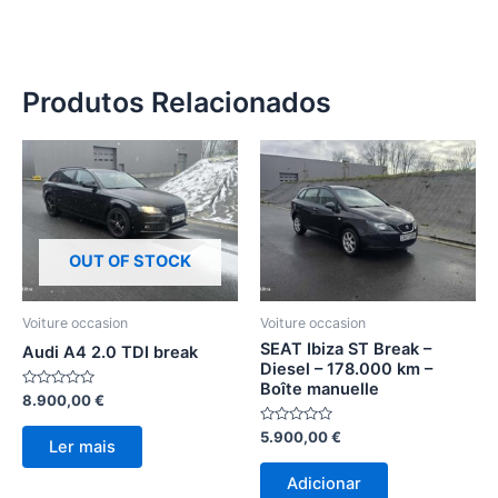
Produtos Relacionados
OUT OF STOCK
Voiture occasion
Voiture occasion
SEAT Ibiza ST Break –
Audi A4 2.0 TDI break
Diesel – 178.000 km –
Boîte manuelle
Avaliação
8.900,00
€
0
de
Avaliação
5.900,00
€
5
Ler mais
0
de
5
Adicionar