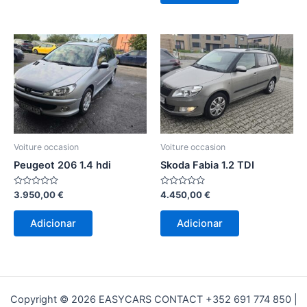
Voiture occasion
Voiture occasion
Peugeot 206 1.4 hdi
Skoda Fabia 1.2 TDI
Avaliação
Avaliação
3.950,00
€
4.450,00
€
0
0
de
de
5
5
Adicionar
Adicionar
Copyright © 2026 EASYCARS CONTACT +352 691 774 850 |