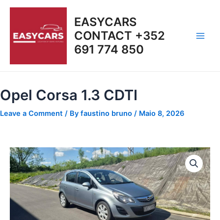
Skip
Main
to
EASYCARS
Men
content
CONTACT +352
691 774 850
Opel Corsa 1.3 CDTI
Leave a Comment
/ By
faustino bruno
/
Maio 8, 2026
Quantidade
de
Opel
Corsa
1.3
CDTI