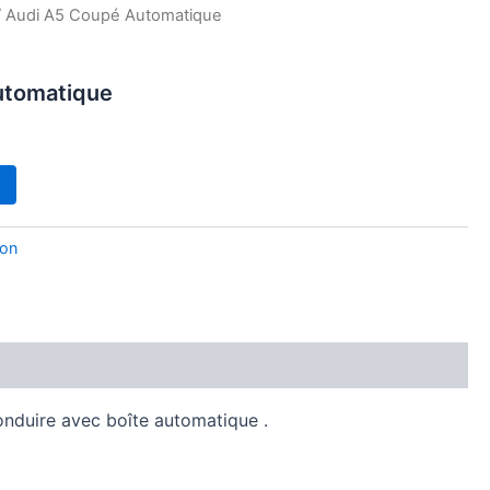
 Audi A5 Coupé Automatique
utomatique
ion
onduire avec boîte automatique .