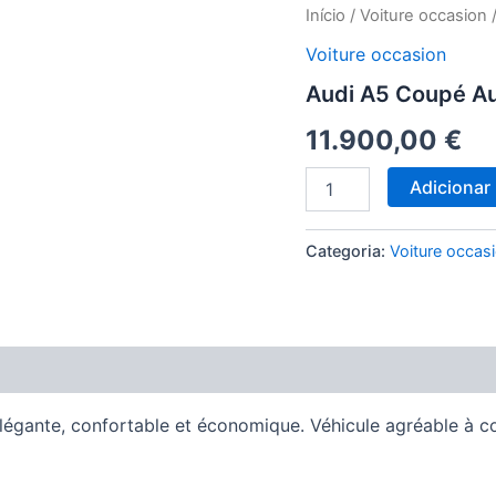
Quantidade
Início
/
Voiture occasion
/
de
Voiture occasion
Audi
A5
Audi A5 Coupé A
Coupé
Automatique
11.900,00
€
Adicionar
Categoria:
Voiture occas
élégante, confortable et économique. Véhicule agréable à c