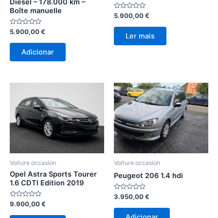
Diesel – 178.000 km –
Boîte manuelle
Avaliação
5.900,00
€
0
de
Avaliação
5.900,00
€
5
Ler mais
0
de
5
Adicionar
Voiture occasion
Voiture occasion
Opel Astra Sports Tourer
Peugeot 206 1.4 hdi
1.6 CDTI Edition 2019
Avaliação
3.950,00
€
0
Avaliação
9.900,00
€
de
0
5
de
Adicionar