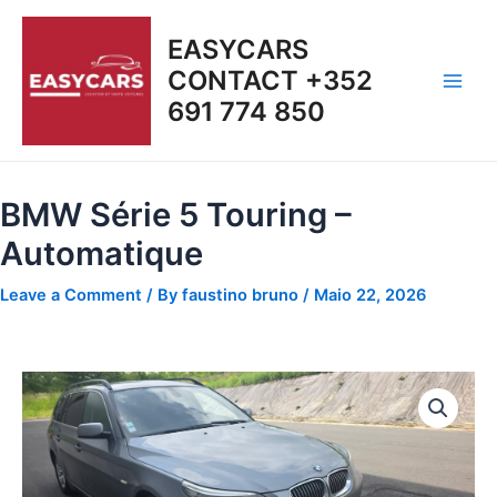
Skip
Main
to
EASYCARS
Men
content
CONTACT +352
691 774 850
BMW Série 5 Touring –
Automatique
Leave a Comment
/ By
faustino bruno
/
Maio 22, 2026