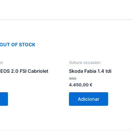
OUT OF STOCK
on
Voiture occasion
EOS 2.0 FSI Cabriolet
Skoda Fabia 1.4 tdi
Avaliação
4.450,00
€
0
de
5
Adicionar