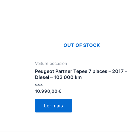
OUT OF STOCK
Voiture occasion
Peugeot Partner Tepee 7 places – 2017 –
Diesel – 102 000 km
Avaliação
10.990,00
€
0
de
5
Ler mais