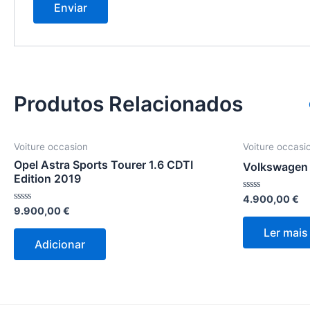
Produtos Relacionados
Voiture occasion
Voiture occasi
Opel Astra Sports Tourer 1.6 CDTI
Volkswagen 
Edition 2019
Avaliação
4.900,00
€
0
Avaliação
9.900,00
€
de
0
5
de
Ler mais
5
Adicionar